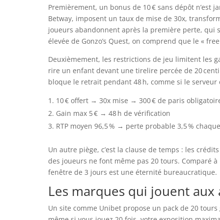
Premièrement, un bonus de 10 € sans dépôt n’est ja
Betway, imposent un taux de mise de 30x, transforma
joueurs abandonnent après la première perte, qui su
élevée de Gonzo’s Quest, on comprend que le « free
Deuxièmement, les restrictions de jeu limitent les g
rire un enfant devant une tirelire percée de 20 cen
bloque le retrait pendant 48 h, comme si le serveur 
10 € offert → 30x mise → 300 € de paris obligatoir
Gain max 5 € → 48 h de vérification
RTP moyen 96,5 % → perte probable 3,5 % chaque
Un autre piège, c’est la clause de temps : les crédit
des joueurs ne font même pas 20 tours. Comparé à la
fenêtre de 3 jours est une éternité bureaucratique.
Les marques qui jouent aux
Un site comme Unibet propose un pack de 20 tours gr
même si vous jouez 20 fois, votre exposition maxima