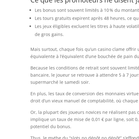
Les bonus sont souvent limités à 10 % du montan
Les tours gratuits expirent après 48 heures, ce qui
Les jeux éligibles excluent les titres à haute volat
de gros gains.
Mais surtout, chaque fois qu’un casino clame offrir 
équivalente à l’équivalent d’une bouchée de pain d
Because les conditions de retrait sont souvent li
bancaire, le joueur se retrouve à attendre 5 à 7 jours
supermarché le samedi soir.
En plus, les taux de conversion des monnaies virtuell
droit d’un vieux manuel de comptabilité, où chaq
Or, la plupart des joueurs novices ne réalisent pas
implique un taux de mise de 0,01 € par ligne, soit 0
potentiel du bonus.
Thus, le mythe du “slots no dépôt no dépôt” s’effo