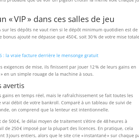
un « VIP » dans ces salles de jeu
 sur les dépôts ne vaut rien si le dépôt minimum quotidien est de
 le bonus ajouté ne dépasse que 450 €, soit 30 % de votre mise totale
: la vraie facture derrière le mensonge gratuit
s exigences de mise, ils finissent par jouer 12 % de leurs gains en
ey » en un simple rouage de la machine à sous.
s avertis
 gains en temps réel, mais le rafraîchissement se fait toutes les
e vrai débit de votre bankroll. Comparé à un tableau de suivi de
conde, on comprend que la lenteur est intentionnelle.
de 500 €, le délai moyen de traitement s’étire de 48 heures à
il de 250 € imposé par la plupart des licences. En pratique, cela
nt 3 jours entiers, alors que le site crie « instantané » sur chaque p