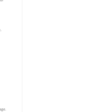
,
age.