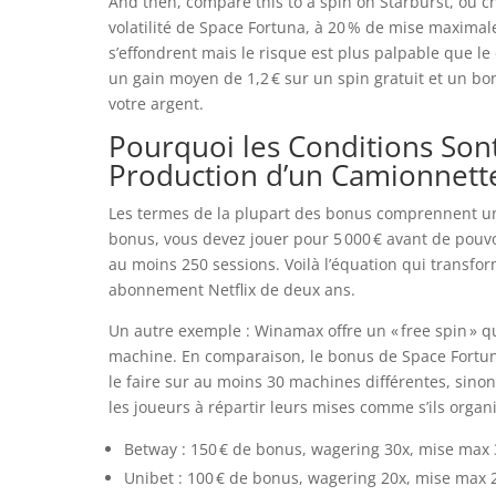
And then, compare this to a spin on Starburst, où c
volatilité de Space Fortuna, à 20 % de mise maxima
s’effondrent mais le risque est plus palpable que le
un gain moyen de 1,2 € sur un spin gratuit et un bo
votre argent.
Pourquoi les Conditions Son
Production d’un Camionnett
Les termes de la plupart des bonus comprennent un «
bonus, vous devez jouer pour 5 000 € avant de pouvoi
au moins 250 sessions. Voilà l’équation qui transf
abonnement Netflix de deux ans.
Un autre exemple : Winamax offre un « free spin » 
machine. En comparaison, le bonus de Space Fortun
le faire sur au moins 30 machines différentes, sinon
les joueurs à répartir leurs mises comme s’ils orga
Betway : 150 € de bonus, wagering 30x, mise max 3
Unibet : 100 € de bonus, wagering 20x, mise max 2