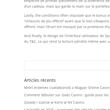
empêche de profiter pleinement de la différence d
d’un cadeau, mais qui garde la main sur le portefeui
Lastly, the conditions often stipulate que le bonus e
14 heures de jeu effectif avant que le tout s’évapore
offrent, mais l’écart est masqué par la promesse d’
And finally, le design de l’interface utilisateur de 
du T&C, ce qui rend la lecture pénible même avec u
Articles récents
Miért érdemes csatlakoznod a Magyar Online Casin
Comment débuter sur Godz Casino : guide pour les
Zasady i szanse w Keno w NV Casino
CasinoXN en 2026 : avantages des retraits rapides e