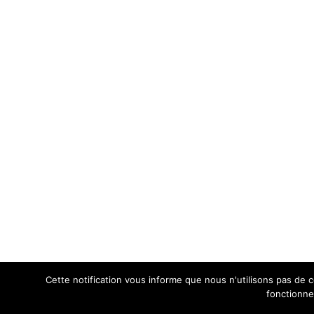
Cette notification vous informe que nous n'utilisons pas de
fonctionne