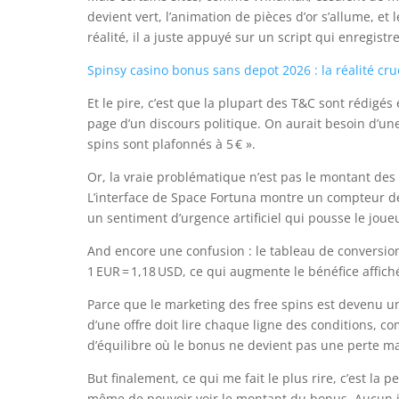
devient vert, l’animation de pièces d’or s’allume, et le
réalité, il a juste appuyé sur un script qui enregis
Spinsy casino bonus sans depot 2026 : la réalité cr
Et le pire, c’est que la plupart des T&C sont rédigés
page d’un discours politique. On aurait besoin d’une
spins sont plafonnés à 5 € ».
Or, la vraie problématique n’est pas le montant des f
L’interface de Space Fortuna montre un compteur de
un sentiment d’urgence artificiel qui pousse le joue
And encore une confusion : le tableau de conversion
1 EUR = 1,18 USD, ce qui augmente le bénéfice affich
Parce que le marketing des free spins est devenu un 
d’une offre doit lire chaque ligne des conditions, co
d’équilibre où le bonus ne devient pas une perte m
But finalement, ce qui me fait le plus rire, c’est la p
même de pouvoir voir le montant du bonus. Aucun jou