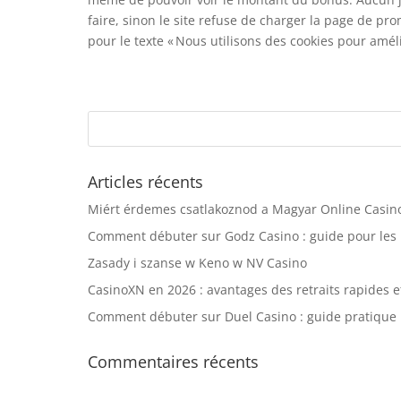
faire, sinon le site refuse de charger la page de promo
pour le texte « Nous utilisons des cookies pour améli
Articles récents
Miért érdemes csatlakoznod a Magyar Online Casin
Comment débuter sur Godz Casino : guide pour les
Zasady i szanse w Keno w NV Casino
CasinoXN en 2026 : avantages des retraits rapides e
Comment débuter sur Duel Casino : guide pratique 
Commentaires récents