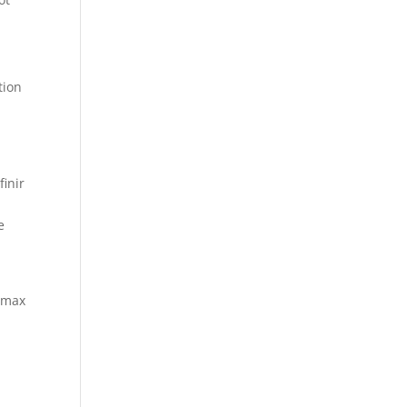
tion
finir
e
amax