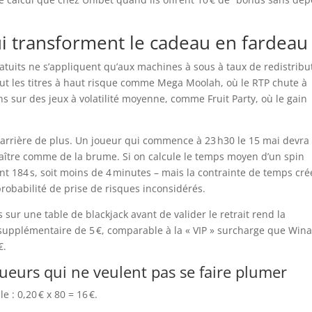
ui transforment le cadeau en fardeau
ratuits ne s’appliquent qu’aux machines à sous à taux de redistribu
lut les titres à haut risque comme Mega Moolah, où le RTP chute à
pins sur des jeux à volatilité moyenne, comme Fruit Party, où le gain
 barrière de plus. Un joueur qui commence à 23 h30 le 15 mai devra 
araître comme de la brume. Si on calcule le temps moyen d’un spin
ient 184 s, soit moins de 4 minutes – mais la contrainte de temps cré
obabilité de prise de risques inconsidérés.
 sur une table de blackjack avant de valider le retrait rend la
upplémentaire de 5 €, comparable à la « VIP » surcharge que Win
€.
oueurs qui ne veulent pas se faire plumer
 : 0,20 € x 80 = 16 €.