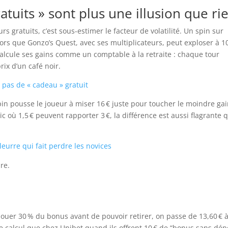
atuits » sont plus une illusion que ri
s gratuits, c’est sous-estimer le facteur de volatilité. Un spin sur
ors que Gonzo’s Quest, avec ses multiplicateurs, peut exploser à 10
alcule ses gains comme un comptable à la retraite : chaque tour
rix d’un café noir.
 pas de « cadeau » gratuit
spin pousse le joueur à miser 16 € juste pour toucher le moindre ga
ic où 1,5 € peuvent rapporter 3 €, la différence est aussi flagrante 
leurre qui fait perdre les novices
ire.
e jouer 30 % du bonus avant de pouvoir retirer, on passe de 13,60 € 
e calcul que chez Unibet quand ils offrent 10 € de “bonus sans dép