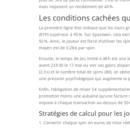
mais imposent un rendement de 40 %.
Les conditions cachées q
La première ligne fine indique que les tours g
(RTP) supérieur à 95 %. Sur Spacewin, cela exc
92 %. Ainsi, le joueur est forcé d’utiliser les s
moyen est de 0,28 € par spin.
Ensuite, le temps de jeu limité à 48 h est une
avant 23 h30 le 17 mai ou voir ses gains disp
(2,3 s) et le nombre total de spins (80), on obt
une pression psychologique qui augmente la pr
Enfin, l’obligation de miser 5 € supplémentaires
promotion moins une aubaine qu’une facture s
impose à chaque transaction au-dessus de 50 
Stratégies de calcul pour les j
1. Convertir chaque spin en euros de mise réelle