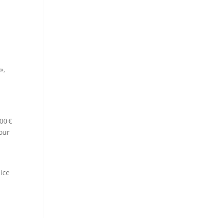
»,
00 €
our
lice