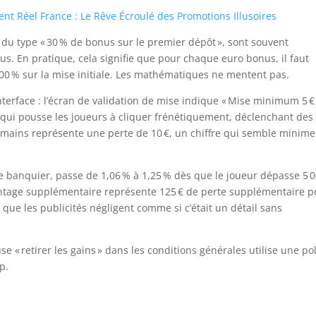
t Réel France : Le Rêve Écroulé des Promotions Illusoires
, du type « 30 % de bonus sur le premier dépôt », sont souvent
us. En pratique, cela signifie que pour chaque euro bonus, il faut
300 % sur la mise initiale. Les mathématiques ne mentent pas.
terface : l’écran de validation de mise indique « Mise minimum 5 € 
e qui pousse les joueurs à cliquer frénétiquement, déclenchant des
0 mains représente une perte de 10 €, un chiffre qui semble minime
e banquier, passe de 1,06 % à 1,25 % dès que le joueur dépasse 5 0
centage supplémentaire représente 125 € de perte supplémentaire p
 que les publicités négligent comme si c’était un détail sans
use « retirer les gains » dans les conditions générales utilise une po
p.