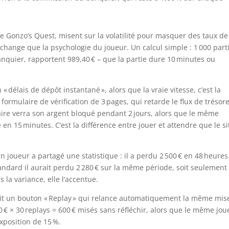
e Gonzo’s Quest, misent sur la volatilité pour masquer des taux de
 change que la psychologie du joueur. Un calcul simple : 1 000 part
nquier, rapportent 989,40 € – que la partie dure 10 minutes ou
 délais de dépôt instantané », alors que la vraie vitesse, c’est la
ormulaire de vérification de 3 pages, qui retarde le flux de trésore
aire verra son argent bloqué pendant 2 jours, alors que le même
 en 15 minutes. C’est la différence entre jouer et attendre que le si
n joueur a partagé une statistique : il a perdu 2 500 € en 48 heures
andard il aurait perdu 2 280 € sur la même période, soit seulement
 la variance, elle l’accentue.
 un bouton « Replay » qui relance automatiquement la même mise
0 € × 30 replays = 600 € misés sans réfléchir, alors que le même jou
exposition de 15 %.