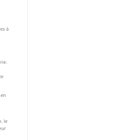
ies à
rie.
te
 en
, le
eur