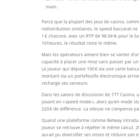
main.
Parce que la plupart des jeux de casino, comm
redistribution similaires, le speed baccarat ne
1 € chacune, avec un RTP de 98,94 % pour le ba
10 heures, le résultat reste le même.
Mais les opérateurs aiment bien se vanter d’un «
capacité à placer une mise sans passer par un f
Le joueur qui dépose 100 € via une carte banc
montant via un portefeuille électronique arrive
recharge ses serveurs.
Dans les salons de discussion de 777 Casino, u
jouant en « speed mode », alors qu’en mode st
220 € de différence. La vitesse ne compense pas
Quand une plateforme comme Betway introduit
joueur se retrouve à répéter le même calcul. 2
aurait pu diversifier ses mises et réduire son 