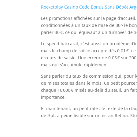
Rocketplay Casino Code Bonus Sans Dépôt Argen
Les promotions affichées sur la page d’accueil
conditionnées à un taux de mise de 30 × le bon
parier 30 €, ce qui équivaut à un turnover de 
Le speed baccarat, c’est aussi un problème d’in
mais le champ de saisie accepte dès 0,01 €, c
erreurs de saisie. Une erreur de 0,05 € sur 20
mais qui s’accumule rapidement.
Sans parler du taux de commission qui, pour l
de mises totales dans le mois. Ce petit pour
chaque 10 000 € misés au-delà du seuil, un fait
importance.
Et maintenant, un petit râle : le texte de la cla
de 9 pt, à peine lisible sur un écran Retina. Sto