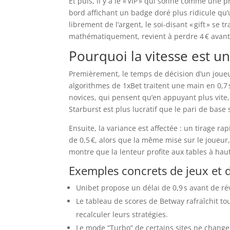
Et puis, il y a le « VIP » qui sonne comme une
bord affichant un badge doré plus ridicule q
librement de l’argent, le soi-disant « gift » se
mathématiquement, revient à perdre 4 € avant
Pourquoi la vitesse est un
Premièrement, le temps de décision d’un joueu
algorithmes de 1xBet traitent une main en 0,7 
novices, qui pensent qu’en appuyant plus vite
Starburst est plus lucratif que le pari de base 
Ensuite, la variance est affectée : un tirage 
de 0,5 €, alors que la même mise sur le joueur,
montre que la lenteur profite aux tables à hau
Exemples concrets de jeux et 
Unibet propose un délai de 0,9 s avant de rév
Le tableau de scores de Betway rafraîchit to
recalculer leurs stratégies.
Le mode “Turbo” de certains sites ne change