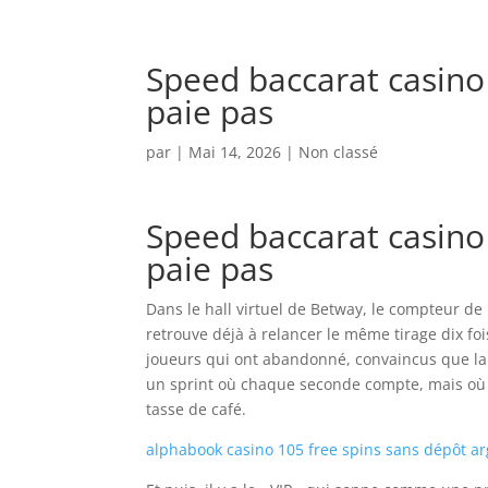
Speed baccarat casino e
paie pas
par
|
Mai 14, 2026
| Non classé
Speed baccarat casino e
paie pas
Dans le hall virtuel de Betway, le compteur de pa
retrouve déjà à relancer le même tirage dix fo
joueurs qui ont abandonné, convaincus que la 
un sprint où chaque seconde compte, mais où
tasse de café.
alphabook casino 105 free spins sans dépôt arg