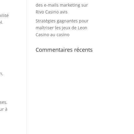
des e-mails marketing sur
Rivo Casino avis
ilité
Stratégies gagnantes pour
l.
maîtriser les jeux de Leon
Casino au casino
Commentaires récents
n,
ses.
ur à