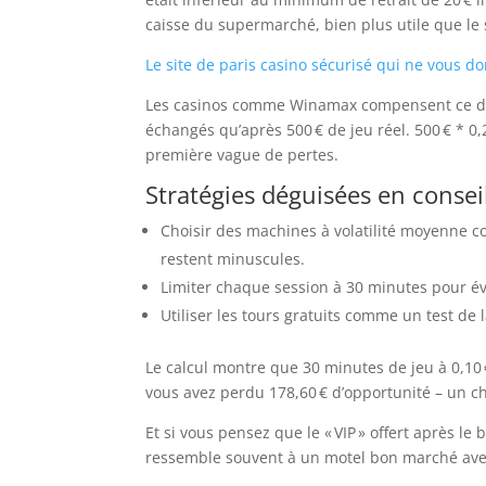
caisse du supermarché, bien plus utile que le 
Le site de paris casino sécurisé qui ne vous do
Les casinos comme Winamax compensent ce désa
échangés qu’après 500 € de jeu réel. 500 € * 0
première vague de pertes.
Stratégies déguisées en consei
Choisir des machines à volatilité moyenne 
restent minuscules.
Limiter chaque session à 30 minutes pour év
Utiliser les tours gratuits comme un test d
Le calcul montre que 30 minutes de jeu à 0,10 €
vous avez perdu 178,60 € d’opportunité – un ch
Et si vous pensez que le « VIP » offert après l
ressemble souvent à un motel bon marché avec