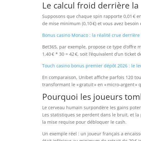
Le calcul froid derrière l
Supposons que chaque spin rapporte 0,01 € en 
de mise minimum (0,10 €) et vous avez besoin d
Bonus casino Monaco : la réalité crue derrière
Bet365, par exemple, propose ce type d’offre 
1,40 € * 30 = 42 €, soit l’équivalent d’un tick
Touch casino bonus premier dépôt 2026 : le le
En comparaison, Unibet affiche parfois 120 tour
transformant le « gratuit » en « micro‑argent 
Pourquoi les joueurs tom
Le cerveau humain surpondère les gains potentie
Les statistiques se perdent dans le bruit, et la
la mise requise pour débloquer le cash.
Un exemple réel : un joueur français a encaiss
était inférieur au minimum de retrait de 20 € im