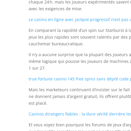
chaque 24 h, mais les joueurs expérimentés savent qu
avec les exigences de mise.
Le casino en ligne avec jackpot progressif n’est pas
En comparant la rapidité d’un spin sur Starburst à 
jeux les plus rapides sont souvent ralentis par des 
cauchemar bureaucratique.
Il n’y a aucune surprise que la plupart des joueurs 
même logique qui pousse les joueurs de machines à 
1 sur 27.
true fortune casino 145 free spins sans dépôt code
Mais les marketeurs continuent d’insister sur le fait 
ne donnent jamais d’argent gratuit, ils offrent plut
est placé.
Casinos étrangers fiables : la dure vérité derrière l
Et vous voyez bien pourquoi les forums de jeux d’a