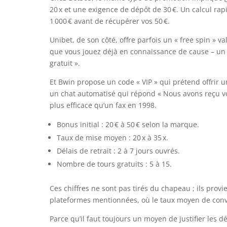
20 x et une exigence de dépôt de 30 €. Un calcul rap
1 000 € avant de récupérer vos 50 €.
Unibet, de son côté, offre parfois un « free spin » v
que vous jouez déjà en connaissance de cause – un
gratuit ».
Et Bwin propose un code « VIP » qui prétend offrir un
un chat automatisé qui répond « Nous avons reçu vo
plus efficace qu’un fax en 1998.
Bonus initial : 20 € à 50 € selon la marque.
Taux de mise moyen : 20 x à 35 x.
Délais de retrait : 2 à 7 jours ouvrés.
Nombre de tours gratuits : 5 à 15.
Ces chiffres ne sont pas tirés du chapeau ; ils provi
plateformes mentionnées, où le taux moyen de conve
Parce qu’il faut toujours un moyen de justifier les