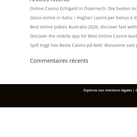
Online Casino Echtgeld in Österreich: Die besten 
Gioco online in Italia: i migliori casinò per bonus e 
Best online pokies Australia 2026: discover fast wi
Discover the mobile app for Best Online Casino Austr
Spill trygt hos Beste Casino på Nett: Bonusene som 
Commentaires récents
Explorez nos
mentions légales
| 