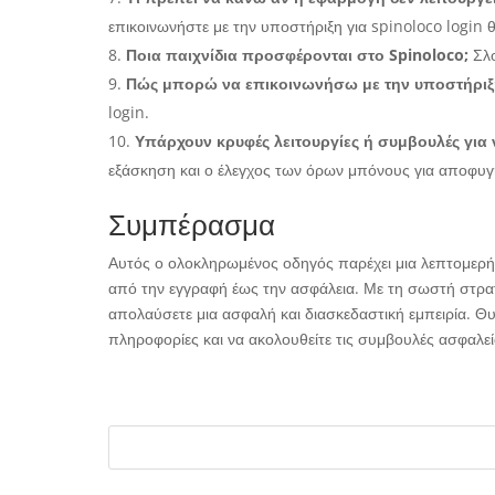
επικοινωνήστε με την υποστήριξη για spinoloco login 
Ποια παιχνίδια προσφέρονται στο Spinoloco;
Σλο
Πώς μπορώ να επικοινωνήσω με την υποστήριξ
login.
Υπάρχουν κρυφές λειτουργίες ή συμβουλές για 
εξάσκηση και ο έλεγχος των όρων μπόνους για αποφυ
Συμπέρασμα
Αυτός ο ολοκληρωμένος οδηγός παρέχει μια λεπτομερή
από την εγγραφή έως την ασφάλεια. Με τη σωστή στρατ
απολαύσετε μια ασφαλή και διασκεδαστική εμπειρία. Θυ
πληροφορίες και να ακολουθείτε τις συμβουλές ασφαλεί