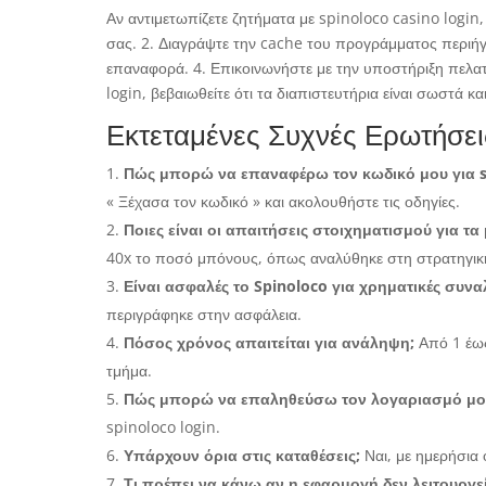
Αν αντιμετωπίζετε ζητήματα με spinoloco casino login
σας. 2. Διαγράψτε την cache του προγράμματος περιήγη
επαναφορά. 4. Επικοινωνήστε με την υποστήριξη πελατώ
login, βεβαιωθείτε ότι τα διαπιστευτήρια είναι σωστά κα
Εκτεταμένες Συχνές Ερωτήσει
Πώς μπορώ να επαναφέρω τον κωδικό μου για sp
« Ξέχασα τον κωδικό » και ακολουθήστε τις οδηγίες.
Ποιες είναι οι απαιτήσεις στοιχηματισμού για τα
40x το ποσό μπόνους, όπως αναλύθηκε στη στρατηγικ
Είναι ασφαλές το Spinoloco για χρηματικές συνα
περιγράφηκε στην ασφάλεια.
Πόσος χρόνος απαιτείται για ανάληψη;
Από 1 έως
τμήμα.
Πώς μπορώ να επαληθεύσω τον λογαριασμό μο
spinoloco login.
Υπάρχουν όρια στις καταθέσεις;
Ναι, με ημερήσια 
Τι πρέπει να κάνω αν η εφαρμογή δεν λειτουργε