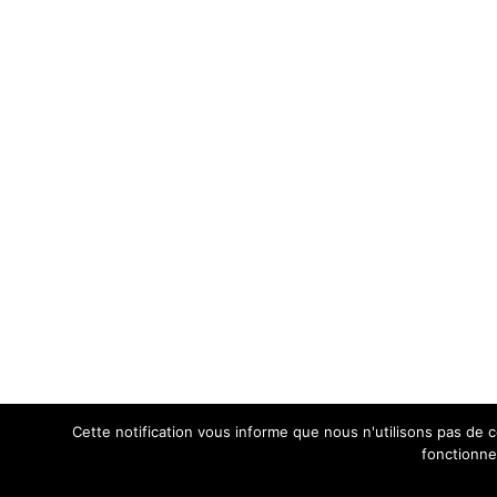
Cette notification vous informe que nous n'utilisons pas de
fonctionne