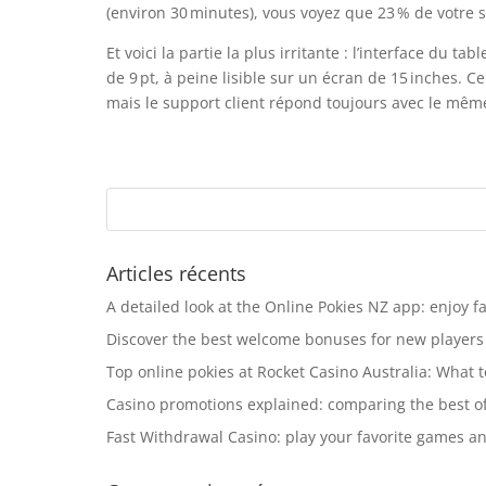
(environ 30 minutes), vous voyez que 23 % de votre se
Et voici la partie la plus irritante : l’interface du
de 9 pt, à peine lisible sur un écran de 15 inches. C
mais le support client répond toujours avec le même 
Articles récents
A detailed look at the Online Pokies NZ app: enjoy 
Discover the best welcome bonuses for new players 
Top online pokies at Rocket Casino Australia: What
Casino promotions explained: comparing the best of
Fast Withdrawal Casino: play your favorite games a