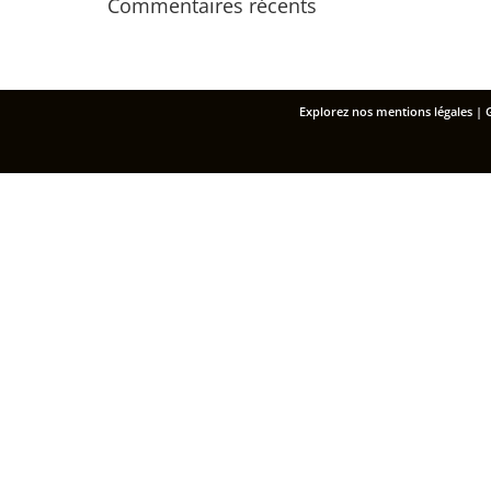
Commentaires récents
Explorez nos
mentions légales
| 