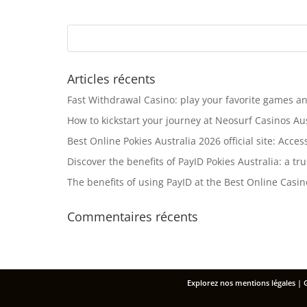
Articles récents
Fast Withdrawal Casino: play your favorite games a
How to kickstart your journey at Neosurf Casinos Au
Best Online Pokies Australia 2026 official site: Acce
Discover the benefits of PayID Pokies Australia: a t
The benefits of using PayID at the Best Online Casin
Commentaires récents
Explorez nos
mentions légales
| 