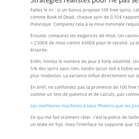
Faites le tri : si un bonus propose 100 free spins, 
comme Book of Dead, chaque spin de 0,10 € rapporte
théorique. Comparez cela à la mise minimale requis
Ensuite, comparez les exigences de mise. Un casino 
= 2 500 € de mise contre 4 000 € pour le second. La d
éclairée.
Enfin, limitez le nombre de jeux à forte volatilité. U
5 % des spins sans rien, tandis qu’un slot à faible 
plus modestes. La variance influe directement sur l
En bref, ne confondez pas la promesse de 100 free s
comme un test de patience et de calculs, pas com
Les meilleures machines à sous Phoenix que les pr
Ce qui me fait vraiment râler, c’est la police de tai
un texte en 9 pt, mais l’interface ne supporte que 12