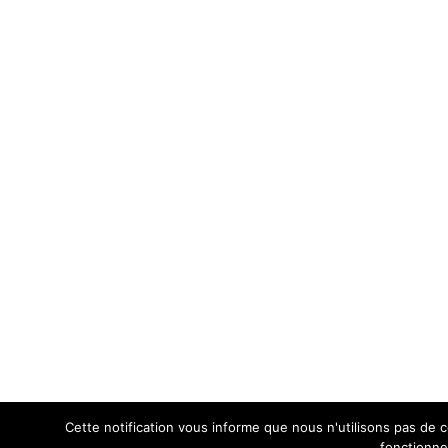
Cette notification vous informe que nous n'utilisons pas de
fonctionne