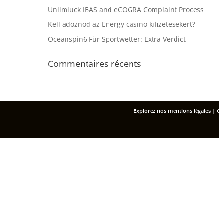
Unlimluck IBAS and eCOGRA Complaint Process
Kell adóznod az Energy casino kifizetésekért?
Oceanspin6 Für Sportwetter: Extra Verdict
Commentaires récents
Explorez nos
mentions légales
| 