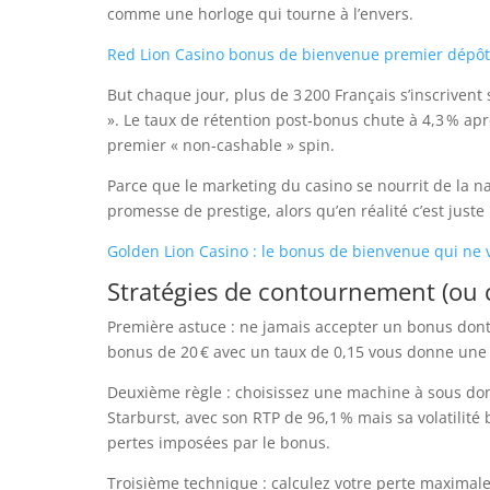
comme une horloge qui tourne à l’envers.
Red Lion Casino bonus de bienvenue premier dépôt avec
But chaque jour, plus de 3 200 Français s’inscriven
». Le taux de rétention post‑bonus chute à 4,3 % ap
premier « non‑cashable » spin.
Parce que le marketing du casino se nourrit de la na
promesse de prestige, alors qu’en réalité c’est juste 
Golden Lion Casino : le bonus de bienvenue qui ne 
Stratégies de contournement (ou
Première astuce : ne jamais accepter un bonus dont 
bonus de 20 € avec un taux de 0,15 vous donne une va
Deuxième règle : choisissez une machine à sous dont 
Starburst, avec son RTP de 96,1 % mais sa volatilit
pertes imposées par le bonus.
Troisième technique : calculez votre perte maximale 