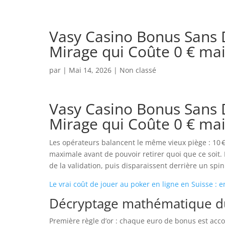
Vasy Casino Bonus Sans Dé
Mirage qui Coûte 0 € mai
par
|
Mai 14, 2026
| Non classé
Vasy Casino Bonus Sans Dé
Mirage qui Coûte 0 € mai
Les opérateurs balancent le même vieux piège : 10 
maximale avant de pouvoir retirer quoi que ce soit. P
de la validation, puis disparaissent derrière un spi
Le vrai coût de jouer au poker en ligne en Suisse : 
Décryptage mathématique du
Première règle d’or : chaque euro de bonus est acco