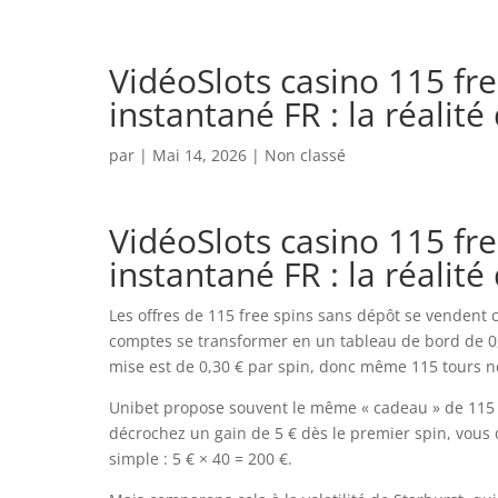
VidéoSlots casino 115 fr
instantané FR : la réalité 
par
|
Mai 14, 2026
| Non classé
VidéoSlots casino 115 fr
instantané FR : la réalité 
Les offres de 115 free spins sans dépôt se vendent c
comptes se transformer en un tableau de bord de 0,0
mise est de 0,30 € par spin, donc même 115 tours ne
Unibet propose souvent le même « cadeau » de 115 t
décrochez un gain de 5 € dès le premier spin, vous 
simple : 5 € × 40 = 200 €.