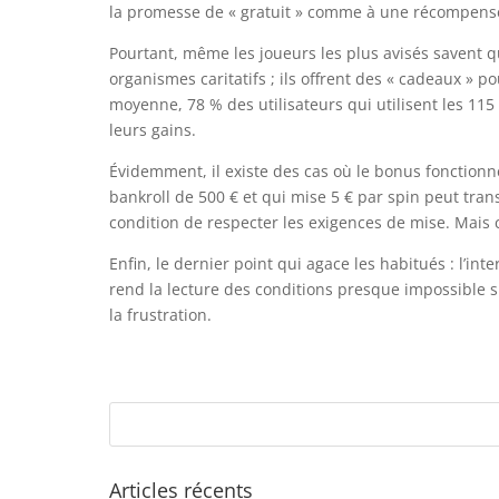
la promesse de « gratuit » comme à une récompens
Pourtant, même les joueurs les plus avisés savent qu
organismes caritatifs ; ils offrent des « cadeaux » 
moyenne, 78 % des utilisateurs qui utilisent les 115
leurs gains.
Évidemment, il existe des cas où le bonus fonction
bankroll de 500 € et qui mise 5 € par spin peut tran
condition de respecter les exigences de mise. Mais ce
Enfin, le dernier point qui agace les habitués : l’int
rend la lecture des conditions presque impossible s
la frustration.
Articles récents