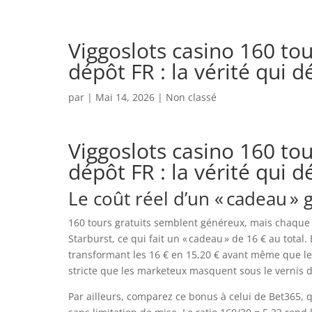
Viggoslots casino 160 tour
dépôt FR : la vérité qui 
par
|
Mai 14, 2026
| Non classé
Viggoslots casino 160 tour
dépôt FR : la vérité qui 
Le coût réel d’un « cadeau » g
160 tours gratuits semblent généreux, mais chaque t
Starburst, ce qui fait un « cadeau » de 16 € au tota
transformant les 16 € en 15,20 € avant même que le 
stricte que les marketeux masquent sous le vernis du
Par ailleurs, comparez ce bonus à celui de Bet365, qu