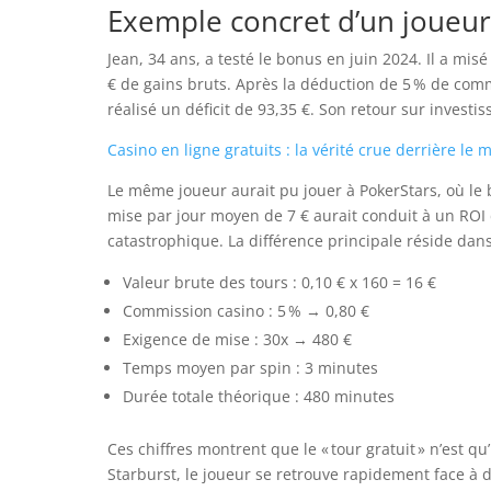
Exemple concret d’un joueur
Jean, 34 ans, a testé le bonus en juin 2024. Il a misé
€ de gains bruts. Après la déduction de 5 % de commi
réalisé un déficit de 93,35 €. Son retour sur investis
Casino en ligne gratuits : la vérité crue derrière le
Le même joueur aurait pu jouer à PokerStars, où le 
mise par jour moyen de 7 € aurait conduit à un ROI 
catastrophique. La différence principale réside dan
Valeur brute des tours : 0,10 € x 160 = 16 €
Commission casino : 5 % → 0,80 €
Exigence de mise : 30x → 480 €
Temps moyen par spin : 3 minutes
Durée totale théorique : 480 minutes
Ces chiffres montrent que le « tour gratuit » n’est 
Starburst, le joueur se retrouve rapidement face à