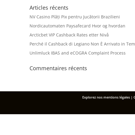
Articles récents
NV Casino Plăți Pix pentru Jucătorii Brazilieni
Nordicautomaten Paysafecard Hvor og hvordan
Arcticbet VIP Cashback Rates etter Nivå
Perché il Cashback di Legiano Non È Arrivato in Te
Unlimluck IBAS and eCOGRA Complaint Process
Commentaires récents
Explorez nos
mentions légales
| 