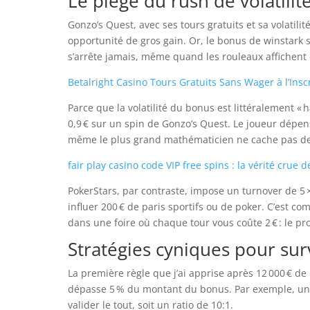
Le piège du rush de volatilit
Gonzo’s Quest, avec ses tours gratuits et sa volatil
opportunité de gros gain. Or, le bonus de winstark
s’arrête jamais, même quand les rouleaux affichent d
Betalright Casino Tours Gratuits Sans Wager à l’Insc
Parce que la volatilité du bonus est littéralement «
0,9 € sur un spin de Gonzo’s Quest. Le joueur dépen
même le plus grand mathématicien ne cache pas de
fair play casino code VIP free spins : la vérité crue 
PokerStars, par contraste, impose un turnover de 5 ×
influer 200 € de paris sportifs ou de poker. C’est c
dans une foire où chaque tour vous coûte 2 € : le pr
Stratégies cyniques pour sur
La première règle que j’ai apprise après 12 000 € d
dépasse 5 % du montant du bonus. Par exemple, un b
valider le tout, soit un ratio de 10:1.