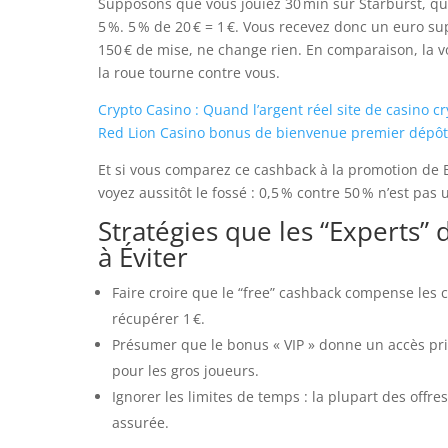
Supposons que vous jouiez 30 min sur Starburst, que
5 %. 5 % de 20 € = 1 €. Vous recevez donc un euro s
150 € de mise, ne change rien. En comparaison, la v
la roue tourne contre vous.
Crypto Casino : Quand l’argent réel site de casino c
Red Lion Casino bonus de bienvenue premier dépôt avec
Et si vous comparez ce cashback à la promotion de Be
voyez aussitôt le fossé : 0,5 % contre 50 % n’est pas
Stratégies que les “Experts”
à Éviter
Faire croire que le “free” cashback compense les 
récupérer 1 €.
Présumer que le bonus « VIP » donne un accès prio
pour les gros joueurs.
Ignorer les limites de temps : la plupart des offr
assurée.