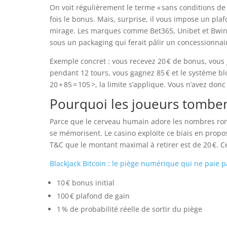
On voit régulièrement le terme « sans conditions de 
fois le bonus. Mais, surprise, il vous impose un plaf
mirage. Les marques comme Bet365, Unibet et Bwin
sous un packaging qui ferait pâlir un concessionnair
Exemple concret : vous recevez 20 € de bonus, vous jo
pendant 12 tours, vous gagnez 85 € et le système bloq
20 + 85 = 105 >, la limite s’applique. Vous n’avez don
Pourquoi les joueurs tomben
Parce que le cerveau humain adore les nombres rond
se mémorisent. Le casino exploite ce biais en propo
T&C que le montant maximal à retirer est de 20 €. Ce 
Blackjack Bitcoin : le piège numérique qui ne paie 
10 € bonus initial
100 € plafond de gain
1 % de probabilité réelle de sortir du piège