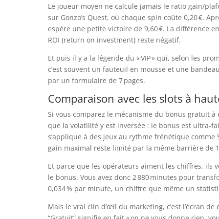
Le joueur moyen ne calcule jamais le ratio gain/pla
sur Gonzo’s Quest, où chaque spin coûte 0,20 €. Aprè
espère une petite victoire de 9,60 €. La différence en
ROI (return on investment) reste négatif.
Et puis il y a la légende du « VIP » qui, selon les pro
c’est souvent un fauteuil en mousse et une bandeau 
par un formulaire de 7 pages.
Comparaison avec les slots à haute
Si vous comparez le mécanisme du bonus gratuit à
que la volatilité y est inversée : le bonus est ultra‑
s’applique à des jeux au rythme frénétique comme 
gain maximal reste limité par la même barrière de 1
Et parce que les opérateurs aiment les chiffres, il
le bonus. Vous avez donc 2 880 minutes pour transfo
0,034 % par minute, un chiffre que même un statistic
Mais le vrai clin d’œil du marketing, c’est l’écran de
“Gratuit” signifie en fait « on ne vous donne rien, 