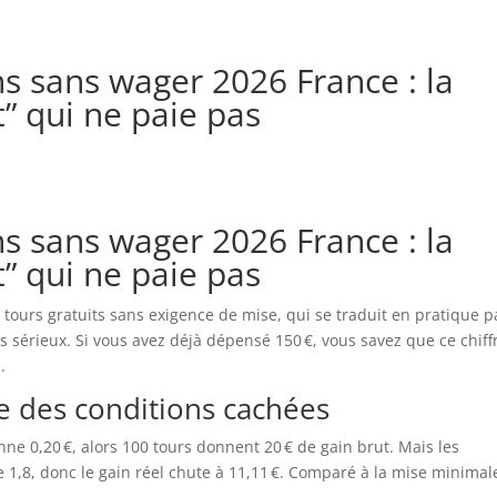
ns sans wager 2026 France : la
t” qui ne paie pas
ns sans wager 2026 France : la
t” qui ne paie pas
tours gratuits sans exigence de mise, qui se traduit en pratique p
s sérieux. Si vous avez déjà dépensé 150 €, vous savez que ce chiff
.
 des conditions cachées
 0,20 €, alors 100 tours donnent 20 € de gain brut. Mais les
e 1,8, donc le gain réel chute à 11,11 €. Comparé à la mise minimal