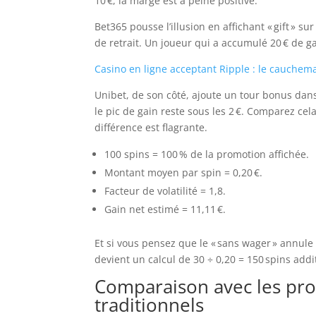
10 €, la marge est à peine positive.
Bet365 pousse l’illusion en affichant « gift » s
de retrait. Un joueur qui a accumulé 20 € de g
Casino en ligne acceptant Ripple : le cauchem
Unibet, de son côté, ajoute un tour bonus dans
le pic de gain reste sous les 2 €. Comparez cel
différence est flagrante.
100 spins = 100 % de la promotion affichée.
Montant moyen par spin = 0,20 €.
Facteur de volatilité = 1,8.
Gain net estimé = 11,11 €.
Et si vous pensez que le « sans wager » annule 
devient un calcul de 30 ÷ 0,20 = 150 spins addi
Comparaison avec les pro
traditionnels