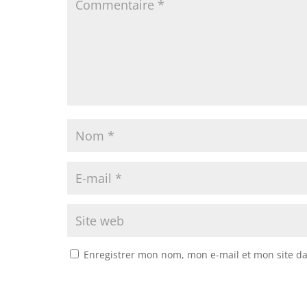
Enregistrer mon nom, mon e-mail et mon site d