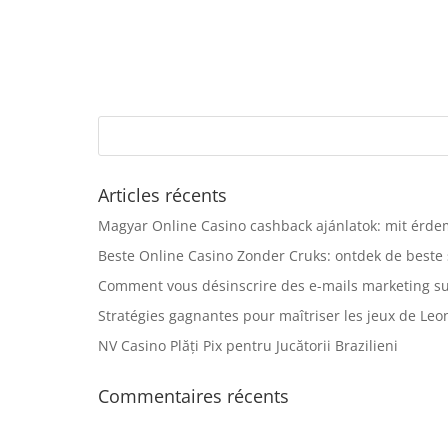
Articles récents
Magyar Online Casino cashback ajánlatok: mit érdem
Beste Online Casino Zonder Cruks: ontdek de beste s
Comment vous désinscrire des e-mails marketing sur
Stratégies gagnantes pour maîtriser les jeux de Leo
NV Casino Plăți Pix pentru Jucătorii Brazilieni
Commentaires récents