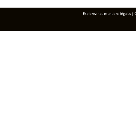
Explorez nos
mentions légales
| 