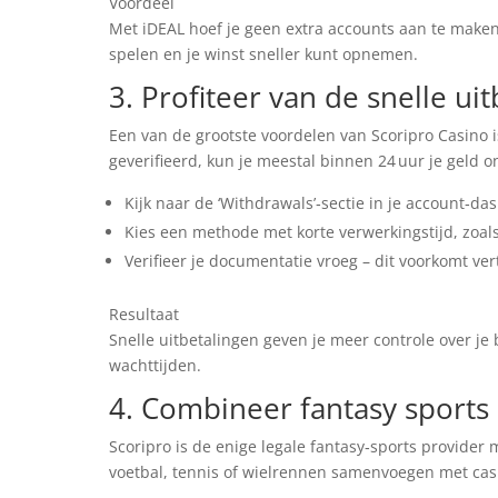
Voordeel
Met iDEAL hoef je geen extra accounts aan te maken.
spelen en je winst sneller kunt opnemen.
3. Profiteer van de snelle ui
Een van de grootste voordelen van Scoripro Casino is 
geverifieerd, kun je meestal binnen 24 uur je geld 
Kijk naar de ‘Withdrawals’‑sectie in je account‑da
Kies een methode met korte verwerkingstijd, zoals
Verifieer je documentatie vroeg – dit voorkomt ve
Resultaat
Snelle uitbetalingen geven je meer controle over je
wachttijden.
4. Combineer fantasy sports
Scoripro is de enige legale fantasy‑sports provider 
voetbal, tennis of wielrennen samenvoegen met ca