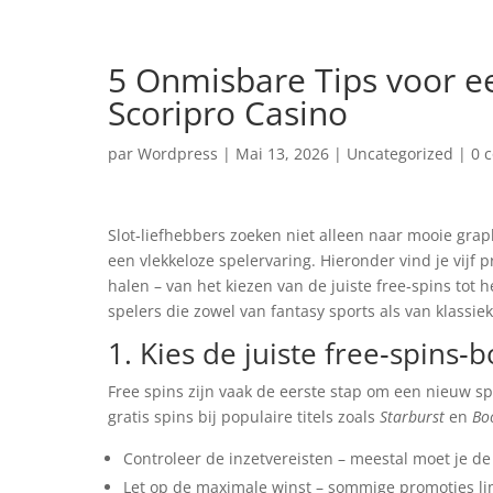
5 Onmisbare Tips voor ee
Scoripro Casino
par
Wordpress
|
Mai 13, 2026
|
Uncategorized
|
0 
Slot‑liefhebbers zoeken niet alleen naar mooie graph
een vlekkeloze spelervaring. Hieronder vind je vijf 
halen – van het kiezen van de juiste free‑spins tot 
spelers die zowel van fantasy sports als van klassi
1. Kies de juiste free‑spins‑
Free spins zijn vaak de eerste stap om een nieuw spe
gratis spins bij populaire titels zoals
Starburst
en
Bo
Controleer de inzetvereisten – meestal moet je d
Let op de maximale winst – sommige promoties lim