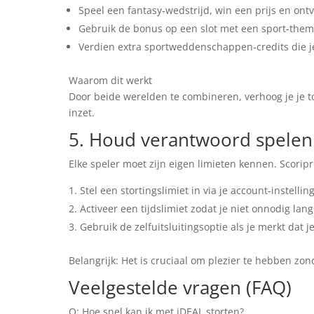
Speel een fantasy‑wedstrijd, win een prijs en ont
Gebruik de bonus op een slot met een sport‑them
Verdien extra sportweddenschappen‑credits die je
Waarom dit werkt
Door beide werelden te combineren, verhoog je je to
inzet.
5. Houd verantwoord spelen 
Elke speler moet zijn eigen limieten kennen. Scorip
Stel een stortingslimiet in via je account‑instellin
Activeer een tijdslimiet zodat je niet onnodig lang
Gebruik de zelfuitsluitingsoptie als je merkt dat
Belangrijk: Het is cruciaal om plezier te hebben zonde
Veelgestelde vragen (FAQ)
Q: Hoe snel kan ik met iDEAL storten?