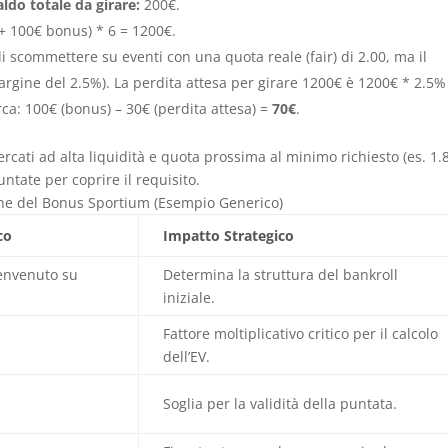
aldo totale da girare:
200€.
+ 100€ bonus) * 6 = 1200€.
scommettere su eventi con una quota reale (fair) di 2.00, ma il
rgine del 2.5%). La perdita attesa per girare 1200€ è 1200€ * 2.5%
rca: 100€ (bonus) – 30€ (perdita attesa) =
70€
.
rcati ad alta liquidità e quota prossima al minimo richiesto (es. 1.
ntate per coprire il requisito.
che del Bonus Sportium (Esempio Generico)
co
Impatto Strategico
envenuto su
Determina la struttura del bankroll
iniziale.
Fattore moltiplicativo critico per il calcolo
dell’EV.
Soglia per la validità della puntata.