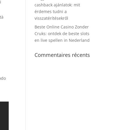
i
cashback ajánlatok: mit
érdemes tudni a
tà
visszatérítésekről
Beste Online Casino Zonder
Cruks: ontdek de beste slots
en live spellen in Nederland
Commentaires récents
todo