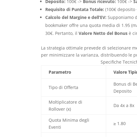
Deposito:
100€ ->
Bonus ricevuto:
100€ ->
S
Requisito di Puntata Totale:
(100€ deposito 
Calcolo del Margine e dell’EV:
Supponiamo di 
bookmaker offre una quota media di 1.95 (ma
30€. Pertanto, il
Valore Netto del Bonus
è ci
La strategia ottimale prevede di selezionare me
per minimizzare la varianza, distribuendo le pu
Specifiche Tecni
Parametro
Valore Tipi
Bonus di B
Tipo di Offerta
Deposito
Moltiplicatore di
Da 4x a 8x
Rollover (x)
Quota Minima degli
≥ 1.80
Eventi