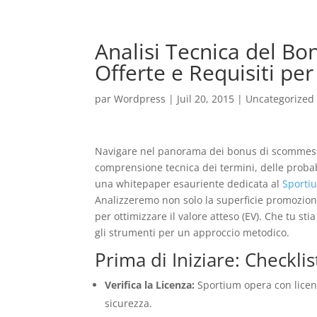
Analisi Tecnica del Bo
Offerte e Requisiti per
par
Wordpress
|
Juil 20, 2015
|
Uncategorized
Navigare nel panorama dei bonus di scommessa
comprensione tecnica dei termini, delle proba
una whitepaper esauriente dedicata al
Sporti
Analizzeremo non solo la superficie promozional
per ottimizzare il valore atteso (EV). Che tu sti
gli strumenti per un approccio metodico.
Prima di Iniziare: Checkli
Verifica la Licenza:
Sportium opera con licen
sicurezza.