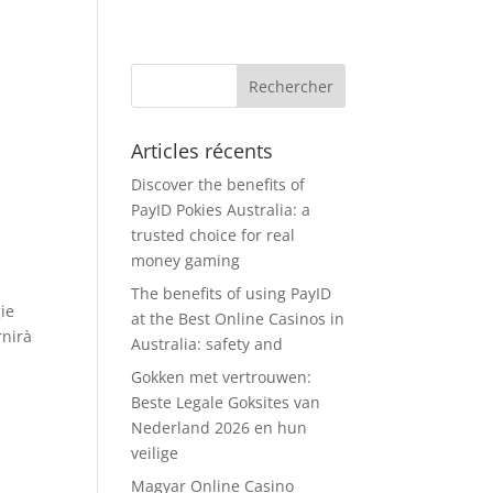
Articles récents
Discover the benefits of
PayID Pokies Australia: a
trusted choice for real
e
money gaming
The benefits of using PayID
gie
at the Best Online Casinos in
rnirà
Australia: safety and
Gokken met vertrouwen:
Beste Legale Goksites van
Nederland 2026 en hun
veilige
Magyar Online Casino