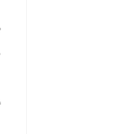
o
a
i