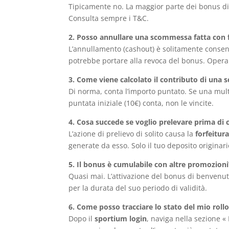
Tipicamente no. La maggior parte dei bonus 
Consulta sempre i T&C.
2. Posso annullare una scommessa fatta con 
L’annullamento (cashout) è solitamente consent
potrebbe portare alla revoca del bonus. Opera
3. Come viene calcolato il contributo di una 
Di norma, conta l’importo puntato. Se una multi
puntata iniziale (10€) conta, non le vincite.
4. Cosa succede se voglio prelevare prima di 
L’azione di prelievo di solito causa la
forfeitur
generate da esso. Solo il tuo deposito originar
5. Il bonus è cumulabile con altre promozioni
Quasi mai. L’attivazione del bonus di benvenut
per la durata del suo periodo di validità.
6. Come posso tracciare lo stato del mio roll
Dopo il
sportium login
, naviga nella sezione «