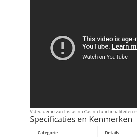
Video-demo van Instasino Casino functionaliteiten e
Specificaties en Kenmerken
Categorie
Details