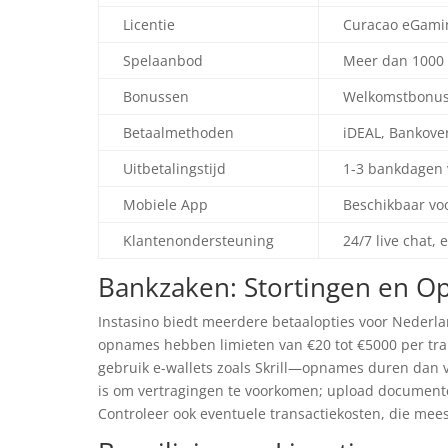
Licentie
Curacao eGaming
Spelaanbod
Meer dan 1000 sp
Bonussen
Welkomstbonus,
Betaalmethoden
iDEAL, Bankover
Uitbetalingstijd
1-3 bankdagen v
Mobiele App
Beschikbaar voo
Klantenondersteuning
24/7 live chat, 
Bankzaken: Stortingen en 
Instasino biedt meerdere betaalopties voor Nederl
opnames hebben limieten van €20 tot €5000 per tran
gebruik e-wallets zoals Skrill—opnames duren dan v
is om vertragingen te voorkomen; upload documente
Controleer ook eventuele transactiekosten, die meest