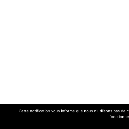
Cette notification vous informe que nous n'utilisons pas de
fonctionne