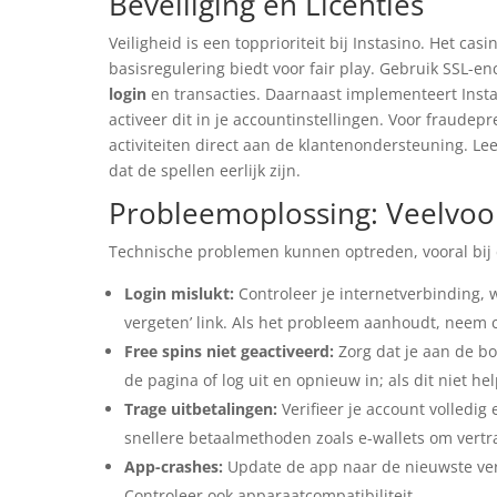
Beveiliging en Licenties
Veiligheid is een topprioriteit bij Instasino. Het c
basisregulering biedt voor fair play. Gebruik SSL-
login
en transacties. Daarnaast implementeert Instas
activeer dit in je accountinstellingen. Voor fraudep
activiteiten direct aan de klantenondersteuning. Lee
dat de spellen eerlijk zijn.
Probleemoplossing: Veelvo
Technische problemen kunnen optreden, vooral bij
Login mislukt:
Controleer je internetverbinding, 
vergeten’ link. Als het probleem aanhoudt, neem 
Free spins niet geactiveerd:
Zorg dat je aan de b
de pagina of log uit en opnieuw in; als dit niet 
Trage uitbetalingen:
Verifieer je account volledig
snellere betaalmethoden zoals e-wallets om vertr
App-crashes:
Update de app naar de nieuwste versi
Controleer ook apparaatcompatibiliteit.