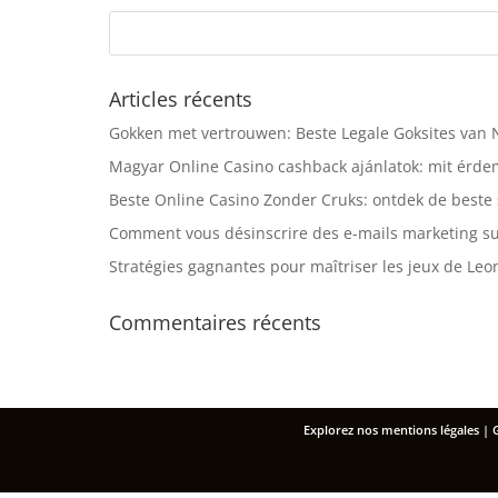
Articles récents
Gokken met vertrouwen: Beste Legale Goksites van 
Magyar Online Casino cashback ajánlatok: mit érdem
Beste Online Casino Zonder Cruks: ontdek de beste s
Comment vous désinscrire des e-mails marketing sur
Stratégies gagnantes pour maîtriser les jeux de Leo
Commentaires récents
Explorez nos
mentions légales
| 