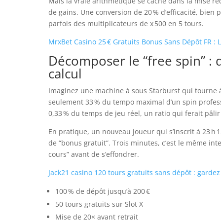
Mais la vraie arithmétique se cache dans la mise re
de gains. Une conversion de 20 % d’efficacité, bien p
parfois des multiplicateurs de x 500 en 5 tours.
MrxBet Casino 25 € Gratuits Bonus Sans Dépôt FR : 
Décomposer le “free spin” : 
calcul
Imaginez une machine à sous Starburst qui tourne à 
seulement 33 % du tempo maximal d’un spin professi
0,33 % du temps de jeu réel, un ratio qui ferait pâli
En pratique, un nouveau joueur qui s’inscrit à 23 h 
de “bonus gratuit”. Trois minutes, c’est le même inter
cours” avant de s’effondrer.
Jack21 casino 120 tours gratuits sans dépôt : gardez
100 % de dépôt jusqu’à 200 €
50 tours gratuits sur Slot X
Mise de 20× avant retrait