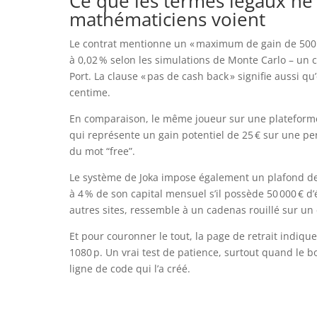
Ce que les termes légaux ne 
mathématiciens voient
Le contrat mentionne un « maximum de gain de 500 € »
à 0,02 % selon les simulations de Monte Carlo – un c
Port. La clause « pas de cash back » signifie aussi q
centime.
En comparaison, le même joueur sur une plateforme
qui représente un gain potentiel de 25 € sur une per
du mot “free”.
Le système de Joka impose également un plafond de m
à 4 % de son capital mensuel s’il possède 50 000 € d’
autres sites, ressemble à un cadenas rouillé sur un 
Et pour couronner le tout, la page de retrait indique
1080 p. Un vrai test de patience, surtout quand le bo
ligne de code qui l’a créé.