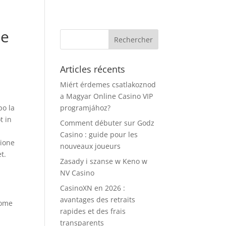
ne
Articles récents
Miért érdemes csatlakoznod
a Magyar Online Casino VIP
po la
programjához?
t in
Comment débuter sur Godz
Casino : guide pour les
zione
nouveaux joueurs
t.
Zasady i szanse w Keno w
NV Casino
CasinoXN en 2026 :
avantages des retraits
come
rapides et des frais
transparents