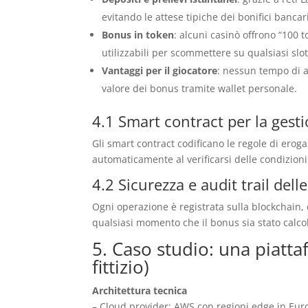
evitando le attese tipiche dei bonifici bancar
Bonus in token
: alcuni casinò offrono “100 
utilizzabili per scommettere su qualsiasi slot
Vantaggi per il giocatore
: nessun tempo di at
valore dei bonus tramite wallet personale.
4.1 Smart contract per la ges
Gli smart contract codificano le regole di eroga
automaticamente al verificarsi delle condizioni.
4.2 Sicurezza e audit trail del
Ogni operazione è registrata sulla blockchain, 
qualsiasi momento che il bonus sia stato calco
5. Caso studio: una piatta
fittizio)
Architettura tecnica
– Cloud provider: AWS con regioni edge in Eur