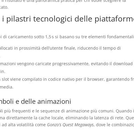
. Il risultato è una panoramica pratica per chi vuole scegliere la
cato.
 i pilastri tecnologici delle piattafor
 di caricamento sotto 1,5 s si basano su tre elementi fondamentali
ollocati in prossimità dell’utente finale, riducendo il tempo di
.
animazioni vengono caricate progressivamente, evitando il download
in.
la slot viene compilato in codice nativo per il browser, garantendo 
 media.
mboli e delle animazioni
li più frequenti e le sequenze di animazione più comuni. Quando i
ama direttamente la cache locale, eliminando la latenza di rete. Qu
 ad alta volatilità come
Gonzo’s Quest Megaways
, dove le combinazi
.