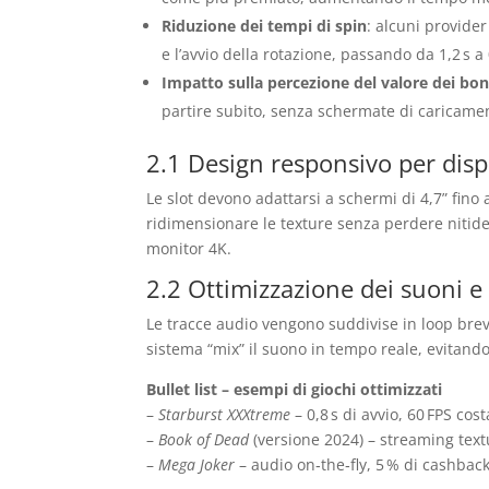
Riduzione dei tempi di spin
: alcuni provider
e l’avvio della rotazione, passando da 1,2 s a 
Impatto sulla percezione del valore dei bo
partire subito, senza schermate di caricame
2.1 Design responsivo per disp
Le slot devono adattarsi a schermi di 4,7” fino
ridimensionare le texture senza perdere nitide
monitor 4K.
2.2 Ottimizzazione dei suoni e
Le tracce audio vengono suddivise in loop brev
sistema “mix” il suono in tempo reale, evitand
Bullet list – esempi di giochi ottimizzati
–
Starburst XXXtreme
– 0,8 s di avvio, 60 FPS cost
–
Book of Dead
(versione 2024) – streaming text
–
Mega Joker
– audio on‑the‑fly, 5 % di cashback