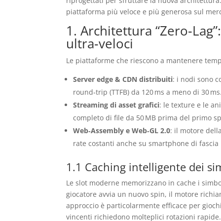
riprogettati per sfruttare la nuova architettura
piattaforma più veloce e più generosa sul mer
1. Architettura “Zero‑Lag”:
ultra‑veloci
Le piattaforme che riescono a mantenere tempi
Server edge & CDN distribuiti
: i nodi sono c
round‑trip (TTFB) da 120 ms a meno di 30 ms
Streaming di asset grafici
: le texture e le 
completo di file da 50 MB prima del primo sp
Web‑Assembly e Web‑GL 2.0
: il motore del
rate costanti anche su smartphone di fascia
1.1 Caching intelligente dei si
Le slot moderne memorizzano in cache i simbo
giocatore avvia un nuovo spin, il motore richi
approccio è particolarmente efficace per giochi
vincenti richiedono molteplici rotazioni rapide