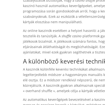
szabályozások biztosítják, hogy a
casino shuffle proc
kaszinó használ automatikus keverőgépeket, amelye
programozása során gondoskodnak arról, hogy a ke
szabványoknak. Ezek az eszközök a véletlenszerűsége
kártyák elosztása nem manipulálható.
Az online kaszinók esetében a helyzet hasonló: a já
tesztelik és tanúsítják. A
shuffle casino
platformok gya
játékosok bizalmát. A játékosok számára fontos, hogy
eljárásainak átláthatóságát és megbízhatóságát. Eze
ajánlatokat, mivel ezek gyakran segíthetnek a tisz
A különböző keverési techni
A kaszinók különféle keverési technikákat alkalmazna
legelterjedtebb módszer a hagyományos manuális kev
elé osztja. Ez a módszer rendkívül népszerű, de ne
közrejátszik. A kaszinók gyakran alkalmaznak speciáli
« overhand shuffle », amelyek célja a kártyák vélet
Az automatikus keverőgépek bevezetésével a kaszinó
gyorsan és precízen keverik a kártyákat, miközben m