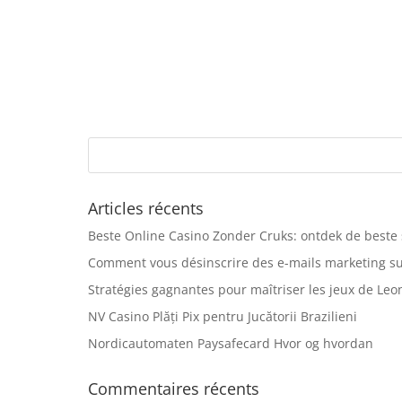
Articles récents
Beste Online Casino Zonder Cruks: ontdek de beste s
Comment vous désinscrire des e-mails marketing sur
Stratégies gagnantes pour maîtriser les jeux de Leo
NV Casino Plăți Pix pentru Jucătorii Brazilieni
Nordicautomaten Paysafecard Hvor og hvordan
Commentaires récents