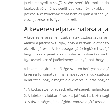
játékélményről. A
shuffle casino reddit
fórumok példáu
játékosok véleménye segíthet a kaszinóknak abban, ho
játékot. A kaszinóknak tehát nem csupán a szabályok
visszajelzéseire is figyelniük kell.
A keverési eljárás hatása a 
A keverési eljárás nemcsak a játék tisztaságát garan
Amikor a játékosok tudják, hogy a kártyák véletlen
élvezik a játékot. A tisztességes játék légköre hozzá
hogy visszatérjenek a kaszinóba. Az online kaszinók
igyekeznek vonzó játékélményeket nyújtani, hogy a j
A keverési eljárás minősége szintén befolyásolja a j
keverési folyamatban, hajlamosabbak a kockázatosabb
bemutatja, hogy a megfelelő keverési eljárás hogyan 
A kockázatos fogadások elkövetésének hajlandósá
A játékosok jobban élvezik a játékot, ha biztonsá
A tisztességes játék légköre vonzza a játékosokat,