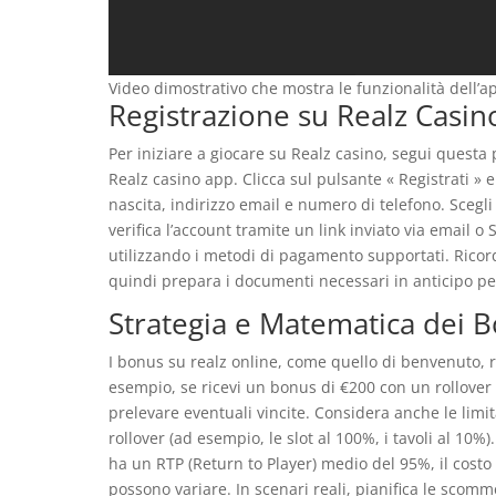
Video dimostrativo che mostra le funzionalità dell’ap
Registrazione su Realz Casin
Per iniziare a giocare su Realz casino, segui questa pr
Realz casino app. Clicca sul pulsante « Registrati »
nascita, indirizzo email e numero di telefono. Sceg
verifica l’account tramite un link inviato via email o
utilizzando i metodi di pagamento supportati. Ricorda 
quindi prepara i documenti necessari in anticipo per
Strategia e Matematica dei Bo
I bonus su realz online, come quello di benvenuto, 
esempio, se ricevi un bonus di €200 con un rollover
prelevare eventuali vincite. Considera anche le limit
rollover (ad esempio, le slot al 100%, i tavoli al 10%)
ha un RTP (Return to Player) medio del 95%, il costo t
possono variare. In scenari reali, pianifica le scomm