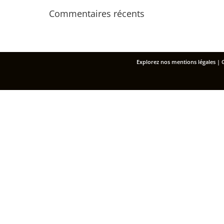
Commentaires récents
Explorez nos
mentions légales
| 