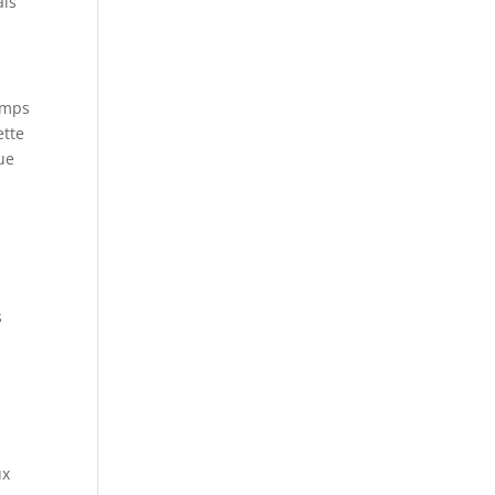
ais
temps
ette
ue
s
ux