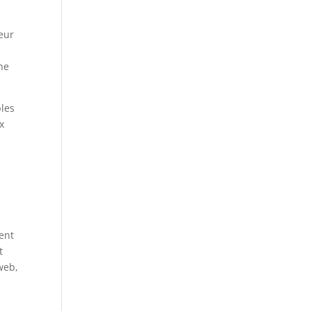
veur
che
bles
x
ent
t
web,