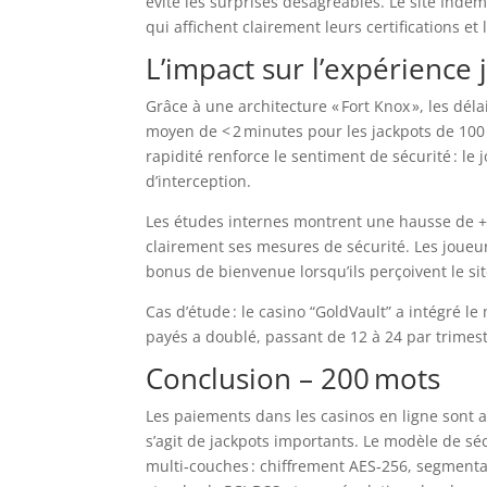
évite les surprises désagréables. Le site Inde
qui affichent clairement leurs certifications e
L’impact sur l’expérience 
Grâce à une architecture « Fort Knox », les dél
moyen de < 2 minutes pour les jackpots de 100 
rapidité renforce le sentiment de sécurité : l
d’interception.
Les études internes montrent une hausse de +
clairement ses mesures de sécurité. Les joueur
bonus de bienvenue lorsqu’ils perçoivent le si
Cas d’étude : le casino “GoldVault” a intégré l
payés a doublé, passant de 12 à 24 par trimes
Conclusion – 200 mots
Les paiements dans les casinos en ligne sont au
s’agit de jackpots importants. Le modèle de sé
multi‑couches : chiffrement AES‑256, segment