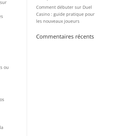
 sur
Comment débuter sur Duel
Casino : guide pratique pour
es
les nouveaux joueurs
Commentaires récents
ts ou
ros
la