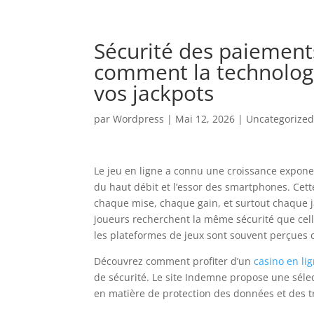
Sécurité des paiements
comment la technologi
vos jackpots
par
Wordpress
|
Mai 12, 2026
|
Uncategorize
Le jeu en ligne a connu une croissance expone
du haut débit et l’essor des smartphones. Cett
chaque mise, chaque gain, et surtout chaque ja
joueurs recherchent la même sécurité que cell
les plateformes de jeux sont souvent perçues c
Découvrez comment profiter d’un
casino en li
de sécurité. Le site Indemne propose une sélec
en matière de protection des données et des t