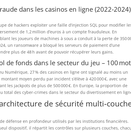
fraude dans les casinos en ligne (2022‑2024)
e de hackers exploiter une faille d’injection SQL pour modifier le
versement de 1,2 million d’euros à un compte frauduleux. En
ant les joueurs de machines à sous a conduit à la perte de 350 0
er 2024, un ransomware a bloqué les serveurs de paiement d’une
tendre plus de 48 h avant de pouvoir récupérer leurs gains.
vol de fonds dans le secteur du jeu – 100 mo
 Jeu Numérique, 27 % des casinos en ligne ont signalé au moins un
e montant moyen perdu par incident s’élève à 420 000 €, avec une
ant les jackpots de plus de 500 000 €. En Europe, la proportion de
u total des cyber‑crimes dans le secteur du divertissement en lign
: architecture de sécurité multi‑couch
 de défense en profondeur utilisés par les institutions financières.
eul dispositif, il répartit les contrôles sur plusieurs couches, cha