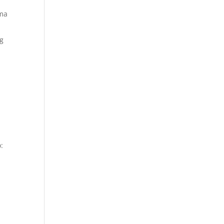
 ma
ng
: