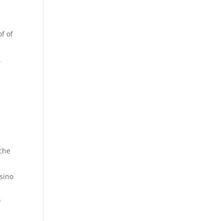
f of
.
ache
asino
r