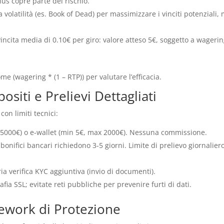
nus copre parte del rischio.
ta volatilità (es. Book of Dead) per massimizzare i vinciti potenziali,
 vincita media di 0.10€ per giro: valore atteso 5€, soggetto a wageri
me (wagering * (1 – RTP)) per valutare l’efficacia.
iti e Prelievi Dettagliati
on limiti tecnici:
x 5000€) o e-wallet (min 5€, max 2000€). Nessuna commissione.
bonifici bancari richiedono 3-5 giorni. Limite di prelievo giornaliero
ia verifica KYC aggiuntiva (invio di documenti).
afia SSL; evitate reti pubbliche per prevenire furti di dati.
mework di Protezione