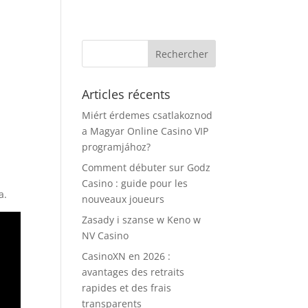
Articles récents
Miért érdemes csatlakoznod
a Magyar Online Casino VIP
programjához?
Comment débuter sur Godz
Casino : guide pour les
a.
nouveaux joueurs
Zasady i szanse w Keno w
NV Casino
CasinoXN en 2026 :
avantages des retraits
rapides et des frais
transparents